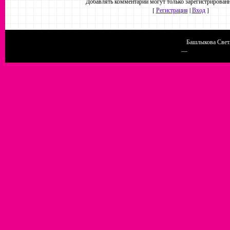
Добавлять комментарии могут только зарегистрированн
[
Регистрация
|
Вход
]
Башлыкова Светл
Конструктор сайтов
—
uCoz
http://chel