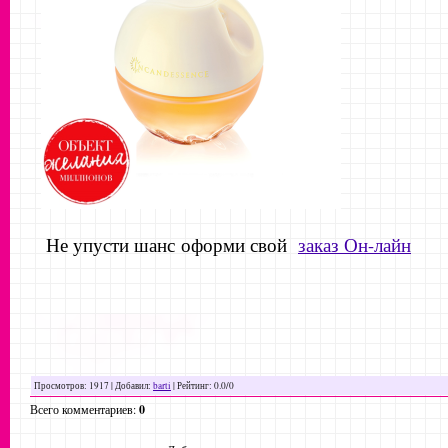
Не упусти шанс
оформи свой
заказ Он-лайн
Просмотров
: 1917 |
Добавил
:
barti
|
Рейтинг
:
0.0
/
0
Всего комментариев
:
0