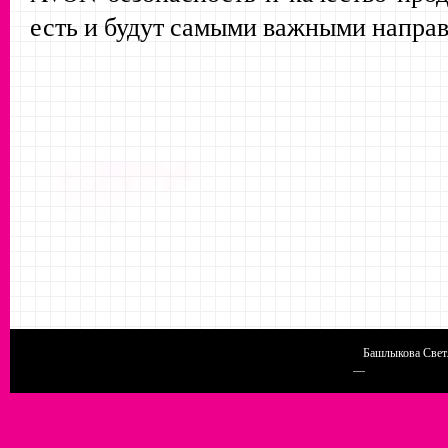
есть и будут самыми важными напра
Башлыкова Светл
Конструктор сайтов
—
uCoz
http://chel