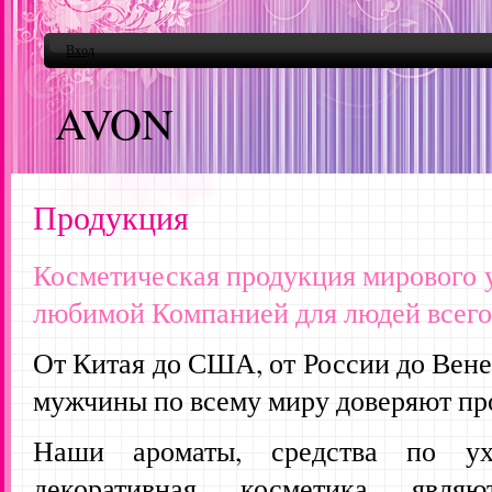
Вход
AVON
Продукция
Косметическая продукция мирового 
любимой Компанией для людей всего
От Китая до США, от России до Вен
мужчины по всему миру доверяют п
Наши ароматы, средства по у
декоративная косметика являю