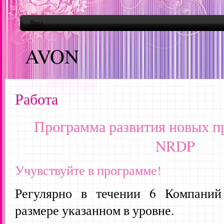
Вход
AVON
Работа
Программа развития новых п
NRD
P
Учувствуйте в программе!
Регулярно в течении 6 Компаний
размере указанном в уровне.