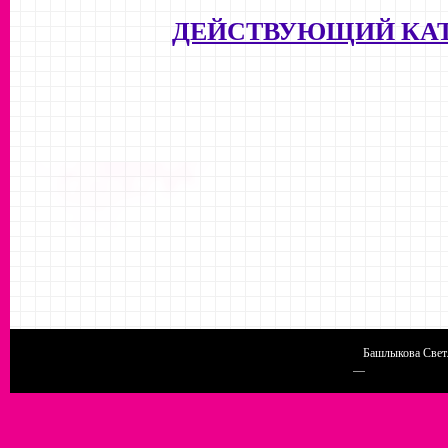
ДЕЙСТВУЮЩИЙ КА
Башлыкова Светл
Конструктор сайтов
—
uCoz
http://chel