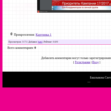
Прикрепления
:
Картинка 1
Просмотров
: 3171 |
Добавил
:
barti
|
Рейтинг
:
0.0
/
0
Всего комментариев
:
0
Добавлять комментарии могут только зарегистрированн
[
Регистрация
|
Вход
]
Башлыкова Светл
Конструктор сайтов
—
uCoz
http://chel